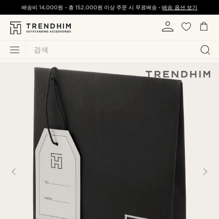
배송비
14,000원
-
총
152,000원
이상 주문 시 무료배송 -
배송 옵션 보기
검색