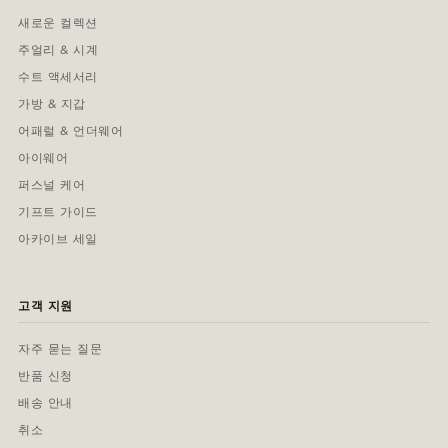
새로운 컬렉션
주얼리 & 시계
수트 액세서리
가방 & 지갑
어패럴 & 언더웨어
아이웨어
퍼스널 케어
기프트 가이드
아카이브 세일
고객 지원
자주 묻는 질문
반품 신청
배송 안내
취소