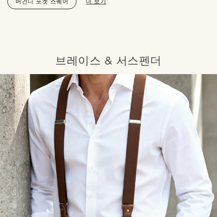
버건디 포켓 스퀘어
더 보기
브레이스 & 서스펜더