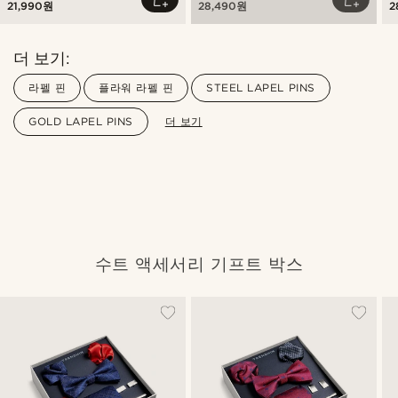
21,990원
28,490원
2
더 보기:
라펠 핀
플라워 라펠 핀
STEEL LAPEL PINS
GOLD LAPEL PINS
더 보기
수트 액세서리 기프트 박스