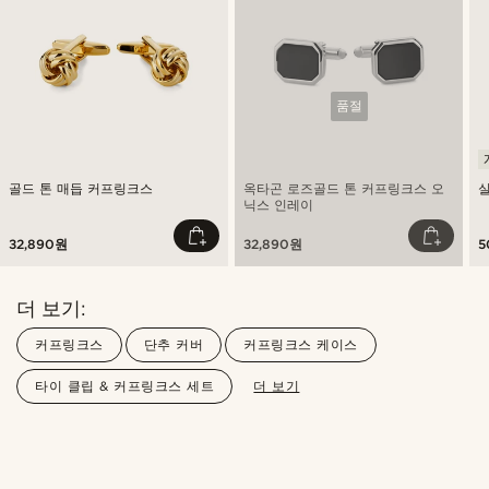
품절
골드 톤 매듭 커프링크스
옥타곤 로즈골드 톤 커프링크스 오
닉스 인레이
32,890원
32,890원
5
더 보기:
커프링크스
단추 커버
커프링크스 케이스
타이 클립 & 커프링크스 세트
더 보기