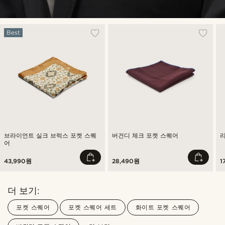
Best
브라이언트 실크 브럭스 포켓 스퀘
버건디 체크 포켓 스퀘어
어
43,990원
28,490원
1
더 보기:
포켓 스퀘어
포켓 스퀘어 세트
화이트 포켓 스퀘어