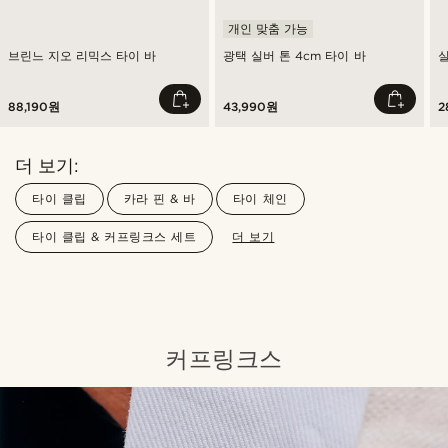
개인 맞춤 가능
브린느 지오 리믹스 타이 바
광택 실버 톤 4cm 타이 바
88,190원
43,990원
2
더 보기:
타이 클립
카라 핀 & 바
타이 체인
타이 클립 & 커프링크스 세트
더 보기
커프링크스