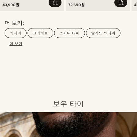
43,990원
72,690원
4
더 보기:
넥타이
크라바트
스키니 타이
솔리드 넥타이
더 보기
Shop the look
Sho
보우 타이