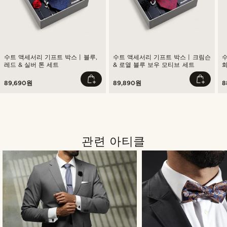
수트 액세서리 기프트 박스 | 블루,
수트 액세서리 기프트 박스 | 크림슨
수
레드 & 실버 톤 세트
& 로열 블루 보우 모티브 세트
화
89,690원
89,890원
8
관련 아티클