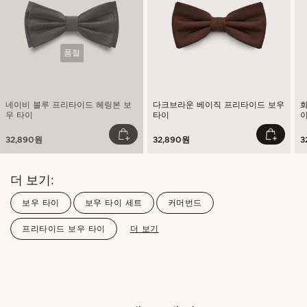
품절
네이비 블루 프리타이드 헤링본 보
다크브라운 베이직 프리타이드 보우
우 타이
타이
32,890원
32,890원
3
더 보기:
보우 타이
보우 타이 세트
커머번드
프리타이드 보우 타이
더 보기