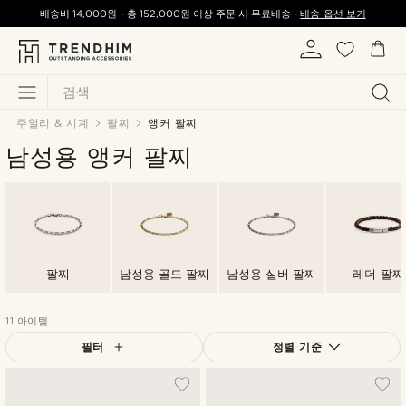
배송비
14,000원
-
총
152,000원
이상 주문 시 무료배송 -
배송 옵션 보기
검색
주얼리 & 시계
팔찌
앵커 팔찌
남성용 앵커 팔찌
팔찌
남성용 골드 팔찌
남성용 실버 팔찌
레더 팔찌
11 아이템
필터
정렬 기준
가장 인기 있는