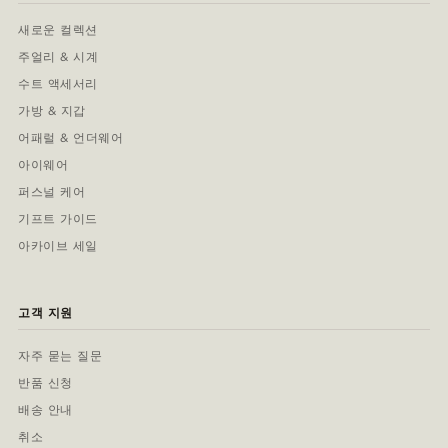
새로운 컬렉션
주얼리 & 시계
수트 액세서리
가방 & 지갑
어패럴 & 언더웨어
아이웨어
퍼스널 케어
기프트 가이드
아카이브 세일
고객 지원
자주 묻는 질문
반품 신청
배송 안내
취소