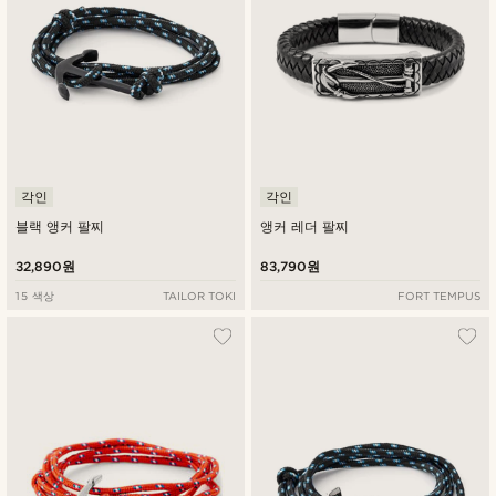
각인
각인
블랙 앵커 팔찌
앵커 레더 팔찌
32,890원
83,790원
15 색상
TAILOR TOKI
FORT TEMPUS