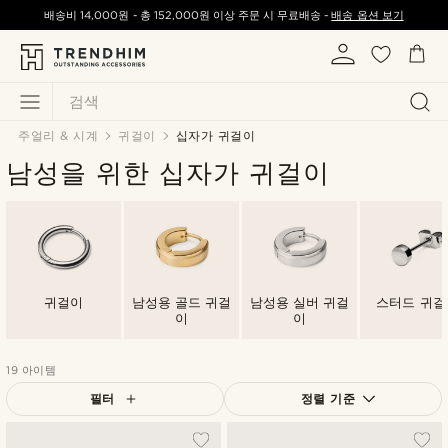
배송비
14,000원
-
총
152,000원
이상 주문 시 무료배송 -
배송 옵션 보기
검색
주얼리 & 시계
귀걸이
십자가 귀걸이
남성을 위한 십자가 귀걸이
귀걸이
남성용 골드 귀걸
남성용 실버 귀걸
스터드 귀걸
이
이
19 아이템
필터
정렬 기준
가장 인기 있는