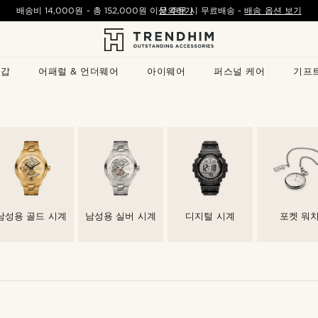
배송비
14,000원
- 총
152,000원
이상 주문 시 무료배송
문의하기
-
배송 옵션 보기
지갑
어패럴 & 언더웨어
아이웨어
퍼스널 케어
기프
남성용 골드 시계
남성용 실버 시계
디지털 시계
포켓 워