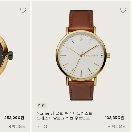
각인
Moment | 골드 톤 미니멀리스트
353,290원
132,390원
드레스 아날로그 쿼츠 무브먼트
워치 (화이트 다이얼 & 러스트 레
세이즈몬트
5 색상
세이즈몬트
더 스트랩)