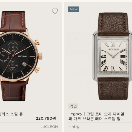
New
각인
인리스 스틸 듀
Legacy | 크림 로마 숫자 다이얼
220,790원
과 다크 브라운 레더 스트랩 장식
의 레트로 스퀘어 실버톤 시계
LUCLEON
4 색상