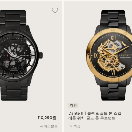
각인
Dante II | 블랙 & 골드 톤 스켈
110,290원
레톤 워치 골드 톤 무브먼트
세이즈몬트
15 색상