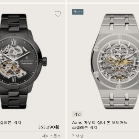
Best
각인
랙 스켈레톤 워치
Aaric 마무트 실버 톤 오토매틱
353,290원
스켈레톤 워치
세이즈몬트
7 색상