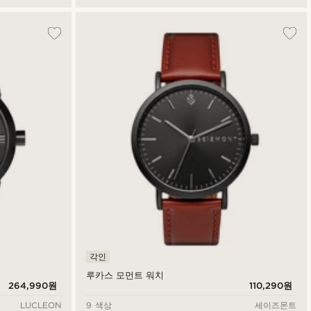
각인
루카스 모먼트 워치
264,990원
110,290원
LUCLEON
9 색상
세이즈몬트