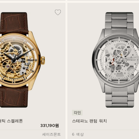
각인
매틱 스켈레톤
스테파노 팬텀 워치
331,190원
세이즈몬트
6 색상