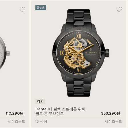
가장 인기 있는
Best
최신순
낮은가격순
높은가격순
각인
Dante II | 블랙 스켈레톤 워치
110,290원
353,290원
골드 톤 무브먼트
세이즈몬트
15 색상
세이즈몬트