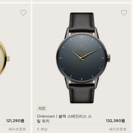
각인
Onknown | 블랙 스테인리스 스
121,290원
132,390원
틸 워치
세이즈몬트
3 색상
세이즈몬트