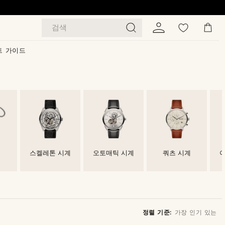
검색
트 가이드
치
스켈레톤 시계
오토매틱 시계
쿼츠 시계
정렬 기준:
가장 인기 있는