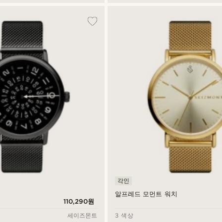
각인
알프레드 모먼트 워치
110,290원
세이즈몬트
3 색상