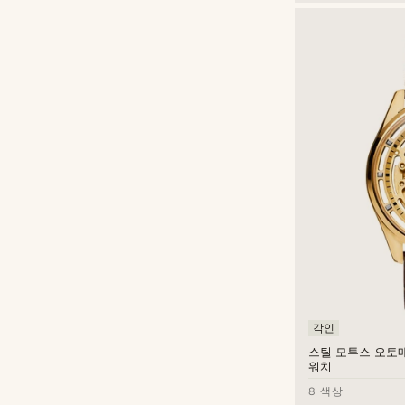
Sidegren
(15)
각인
(213)
Trendhim
(2)
디보스 (음각)
(5)
Waykins
(1)
각인
스틸 모투스 오토
워치
8 색상