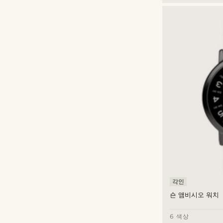
각인
숀 앰비시오 워치
6 색상