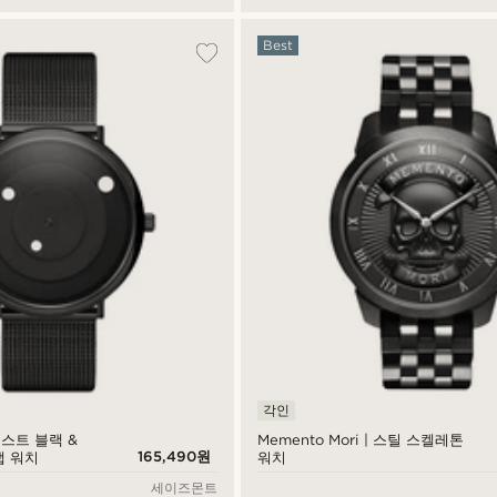
Best
각인
멀리스트 블랙 &
Memento Mori | 스틸 스켈레톤
165,490원
랩 워치
워치
세이즈몬트