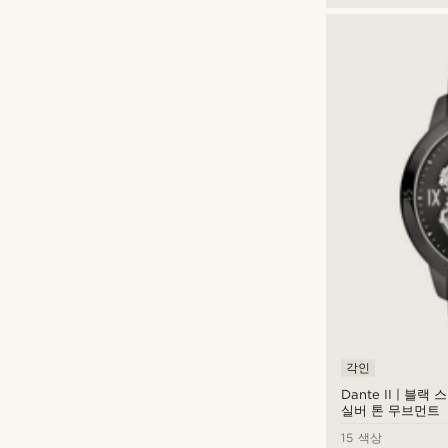
각인
Dante II | 블
실버 톤 무브먼트
15 색상