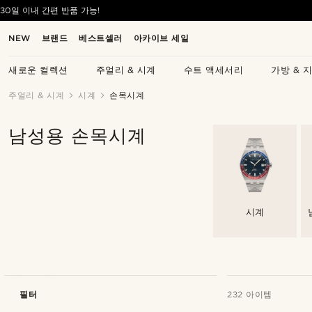
30일 이내 간편 반품 가능!
NEW
브랜드
베스트셀러
아카이브 세일
새로운 컬렉션
주얼리 & 시계
수트 액세서리
가방 & 
주얼리 & 시계
시계
손목시계
남성용 손목시계
시계
필터
232 아이템