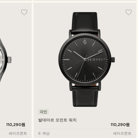
각인
발데마르 모먼트 워치
110,290원
110,290원
세이즈몬트
6 색상
세이즈몬트