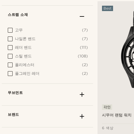
Best
스트랩 소재
고무
(7)
나일론 밴드
(7)
레더 밴드
(111)
스틸 밴드
(108)
폴리에스터
(2)
풀그레인 레더
(2)
무브먼트
각인
브랜드
시무어 팬텀 워치
6 색상