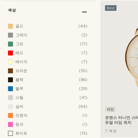
Best
색상
골드
(44)
그레이
(2)
그린
(17)
레드
(7)
베이지
(7)
브라운
(55)
블랙
(86)
블루
(29)
스틸
(41)
실버
(64)
각인
오렌지
(1)
로렌스 터니언 스
듀얼 타임 워치
핑크
(1)
7 색상
화이트
(15)