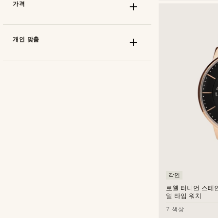
가격
개인 맞춤
기계식
(47)
디지털
(2)
아날로그
(181)
세이즈몬트
(111)
Arkai
(8)
AV86
(2)
각인
Fawler
(43)
로웰 터니언 스테
얼 타임 워치
Lucleon
(45)
원
원
7 색상
Otsu
(5)
개인 맞춤 타입