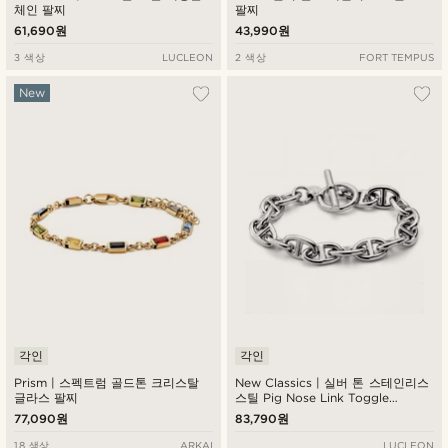
체인 팔찌
팔찌
61,690원
43,990원
3 색상
LUCLEON
2 색상
FORT TEMPUS
New
각인
각인
Prism | 스펙트럼 골드톤 크리스탈
New Classics | 실버 톤 스테인리스
글라스 팔찌
스틸 Pig Nose Link Toggle
Bracelet
77,090원
83,790원
18 색상
ARKAI
LUCLEON