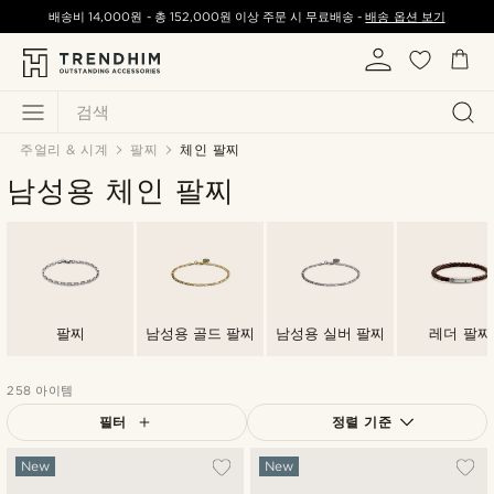
배송비
14,000원
-
총
152,000원
이상 주문 시 무료배송 -
배송 옵션 보기
검색
주얼리 & 시계
팔찌
체인 팔찌
남성용 체인 팔찌
팔찌
남성용 골드 팔찌
남성용 실버 팔찌
레더 팔찌
258 아이템
필터
정렬 기준
가장 인기 있는
New
New