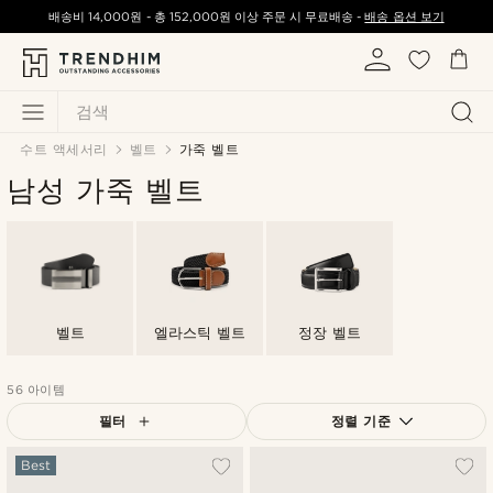
배송비
14,000원
-
총
152,000원
이상 주문 시 무료배송 -
배송 옵션 보기
검색
수트 액세서리
벨트
가죽 벨트
남성 가죽 벨트
벨트
엘라스틱 벨트
정장 벨트
56 아이템
필터
정렬 기준
가장 인기 있는
Best