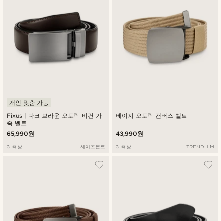
개인 맞춤 가능
Fixus | 다크 브라운 오토락 비건 가
베이지 오토락 캔버스 벨트
죽 벨트
65,990원
43,990원
3 색상
세이즈몬트
3 색상
TRENDHIM