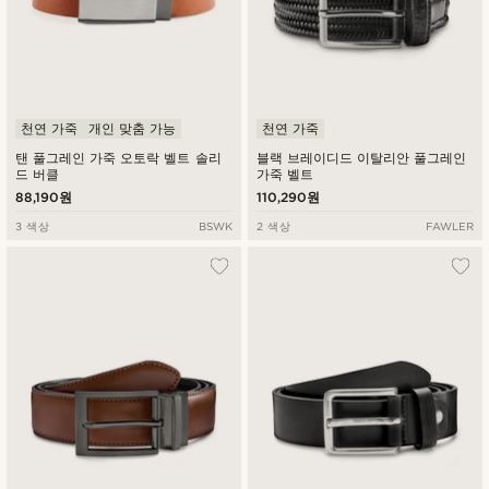
천연 가죽
개인 맞춤 가능
천연 가죽
탠 풀그레인 가죽 오토락 벨트 솔리
블랙 브레이디드 이탈리안 풀그레인
드 버클
가죽 벨트
88,190원
110,290원
3 색상
BSWK
2 색상
FAWLER