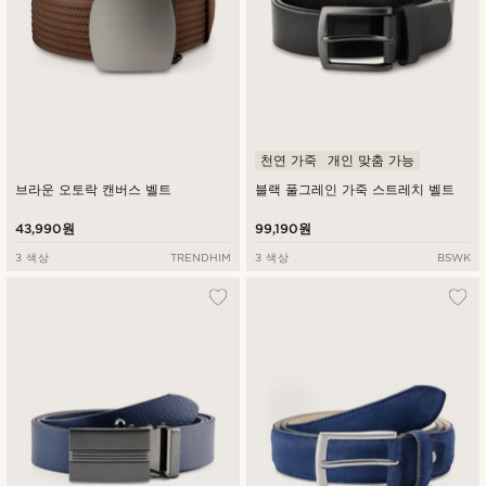
천연 가죽
개인 맞춤 가능
브라운 오토락 캔버스 벨트
블랙 풀그레인 가죽 스트레치 벨트
43,990원
99,190원
3 색상
TRENDHIM
3 색상
BSWK