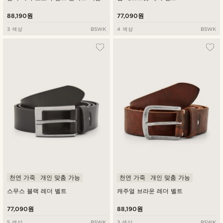
88,190원
77,090원
3 색상
BSWK
4 색상
BSWK
천연 가죽
개인 맞춤 가능
천연 가죽
개인 맞춤 가능
스무스 블랙 레더 벨트
캐주얼 브라운 레더 벨트
77,090원
88,190원
5 색상
BSWK
3 색상
BSWK