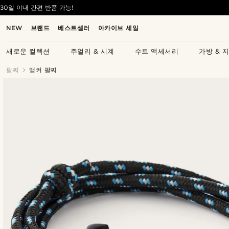
30일 이내 간편 반품 가능!
NEW
브랜드
베스트셀러
아카이브 세일
새로운 컬렉션
주얼리 & 시계
수트 액세서리
가방 & 
팔찌
앵커 팔찌