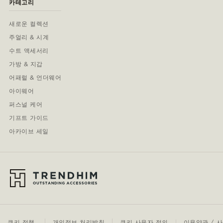
카테고리
새로운 컬렉션
주얼리 & 시계
수트 액세서리
가방 & 지갑
어패럴 & 언더웨어
아이웨어
퍼스널 케어
기프트 가이드
아카이브 세일
쿠키 정책
개인정보 처리방침
쿠키 사용자 정의
이용약관 / 