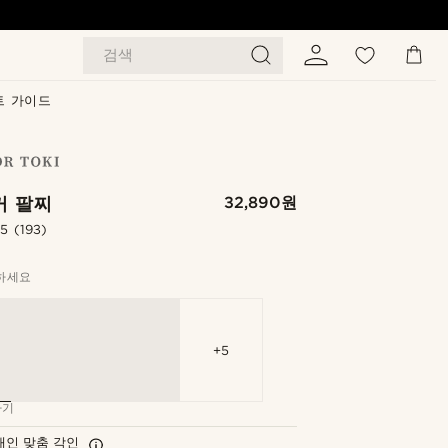
검색
트 가이드
커 팔찌
32,890원
.5
(193)
하세요
+5
하기
개인 맞춤 각인