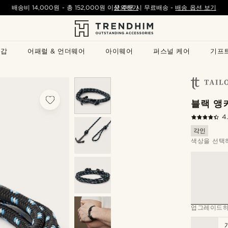
배송비
14,000원
- 총
152,000원
이상 주문 시 무료배송
문의하기
-
배송 옵션 보기
지갑
어패럴 & 언더웨어
아이웨어
퍼스널 케어
기프
블랙 앵
4
각인
색상을 선택
업그레이드