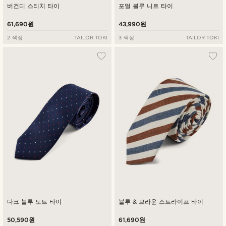
버건디 스티치 타이
포멀 블루 니트 타이
61,690원
43,990원
2 색상
TAILOR TOKI
3 색상
TAILOR TOKI
다크 블루 도트 타이
블루 & 브라운 스트라이프 타이
50,590원
61,690원