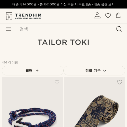
배송비
14,000원
-
총
152,000원
이상 주문 시 무료배송 -
배송 옵션 보기
검색
TAILOR TOKI
414 아이템
필터
정렬 기준
가장 인기 있는
최신순
낮은가격순
높은가격순