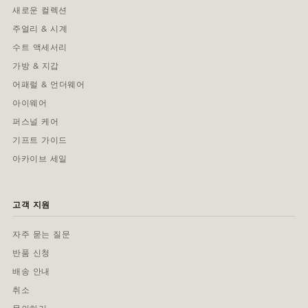
새로운 컬렉션
주얼리 & 시계
수트 액세서리
가방 & 지갑
어패럴 & 언더웨어
아이웨어
퍼스널 케어
기프트 가이드
아카이브 세일
고객 지원
자주 묻는 질문
반품 신청
배송 안내
취소