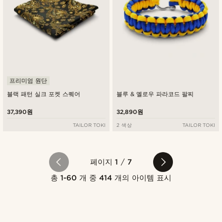
프리미엄 원단
블랙 패턴 실크 포켓 스퀘어
블루 & 옐로우 파라코드 팔찌
37,390원
32,890원
TAILOR TOKI
2 색상
TAILOR TOKI
페이지
1
/
7
총
1-60
개 중
414
개의 아이템 표시