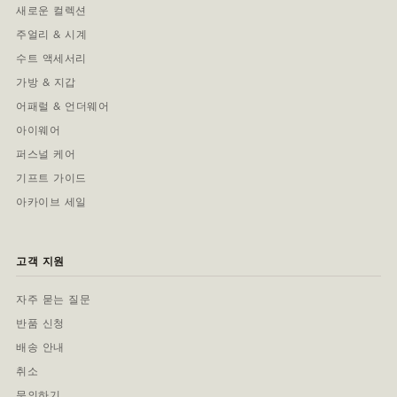
새로운 컬렉션
주얼리 & 시계
수트 액세서리
가방 & 지갑
어패럴 & 언더웨어
아이웨어
퍼스널 케어
기프트 가이드
아카이브 세일
고객 지원
자주 묻는 질문
반품 신청
배송 안내
취소
문의하기