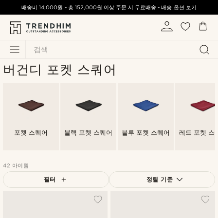
배송비
14,000원
-
총
152,000원
이상 주문 시 무료배송 -
배송 옵션 보기
검색
버건디 포켓 스쿼어
포켓 스퀘어
블랙 포켓 스퀘어
블루 포켓 스퀘어
레드 포켓 스
42 아이템
필터
정렬 기준
가장 인기 있는
최신순