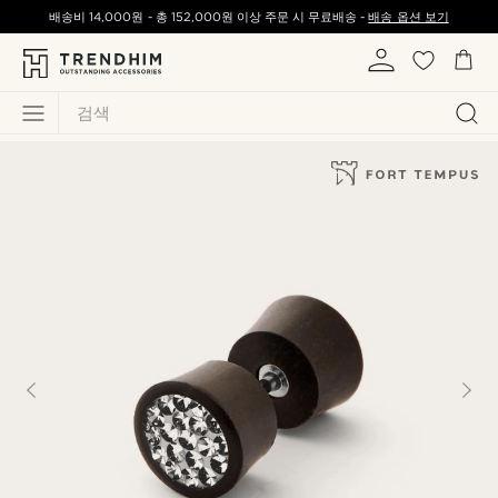
배송비
14,000원
-
총
152,000원
이상 주문 시 무료배송 -
배송 옵션 보기
검색