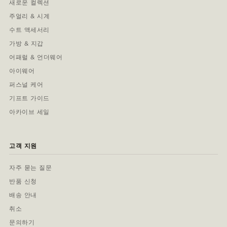
새로운 컬렉션
주얼리 & 시계
수트 액세서리
가방 & 지갑
어패럴 & 언더웨어
아이웨어
퍼스널 케어
기프트 가이드
아카이브 세일
고객 지원
자주 묻는 질문
반품 신청
배송 안내
취소
문의하기