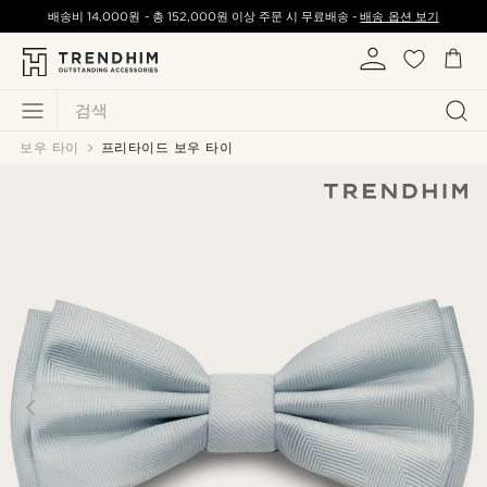
배송비
14,000원
-
총
152,000원
이상 주문 시 무료배송 -
배송 옵션 보기
검색
보우 타이
프리타이드 보우 타이