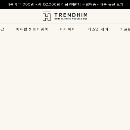
배송비
14,000원
- 총
152,000원
이상 주문 시 무료배송
문의하기
-
배송 옵션 보기
지갑
어패럴 & 언더웨어
아이웨어
퍼스널 케어
기프