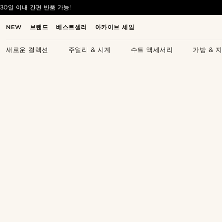
30일 이내 간편 반품 가능!
NEW
브랜드
베스트셀러
아카이브 세일
새로운 컬렉션
주얼리 & 시계
수트 액세서리
가방 & 