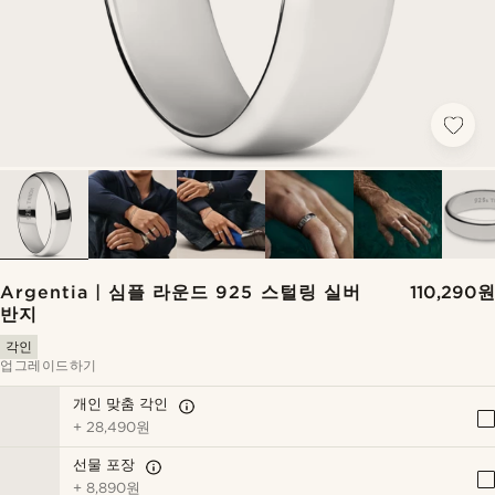
Argentia | 심플 라운드 925 스털링 실버
110,290원
반지
각인
업그레이드하기
개인 맞춤 각인
+
28,490원
선물 포장
+
8,890원