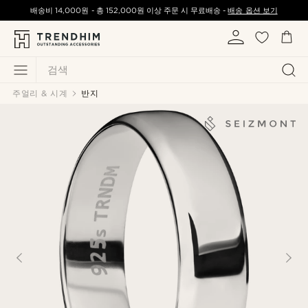
배송비
14,000원
-
총
152,000원
이상 주문 시 무료배송 -
배송 옵션 보기
검색
주얼리 & 시계
반지