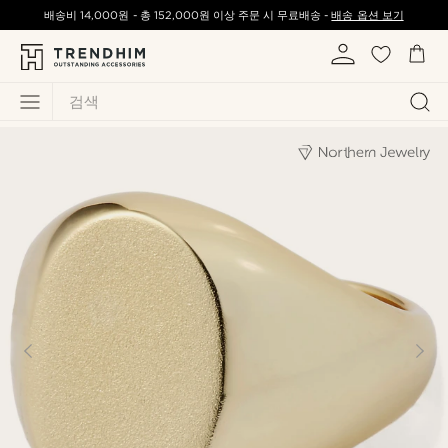
배송비
14,000원
-
총
152,000원
이상 주문 시 무료배송 -
배송 옵션 보기
검색