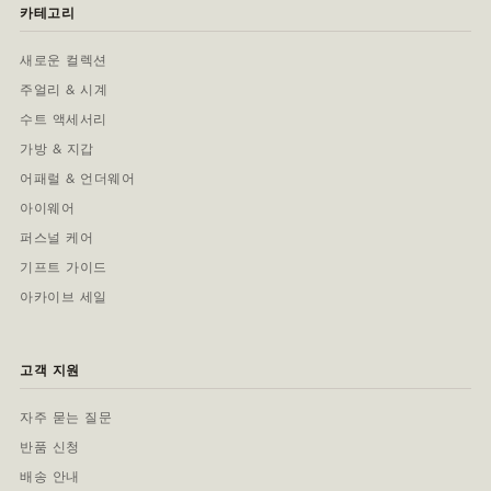
카테고리
새로운 컬렉션
주얼리 & 시계
수트 액세서리
가방 & 지갑
어패럴 & 언더웨어
아이웨어
퍼스널 케어
기프트 가이드
아카이브 세일
고객 지원
자주 묻는 질문
반품 신청
배송 안내