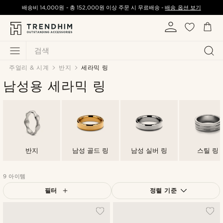
배송비
14,000원
-
총
152,000원
이상 주문 시 무료배송 -
배송 옵션 보기
검색
주얼리 & 시계
반지
세라믹 링
남성용 세라믹 링
반지
남성 골드 링
남성 실버 링
스틸 링
9 아이템
필터
정렬 기준
가장 인기 있는