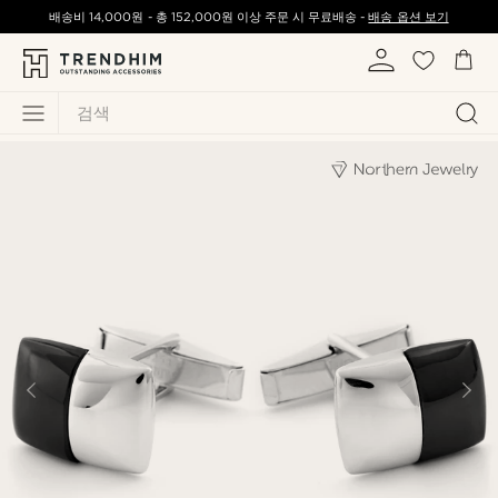
배송비
14,000원
-
총
152,000원
이상 주문 시 무료배송 -
배송 옵션 보기
검색