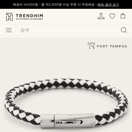
배송비
14,000원
-
총
152,000원
이상 주문 시 무료배송 -
배송 옵션 보기
검색