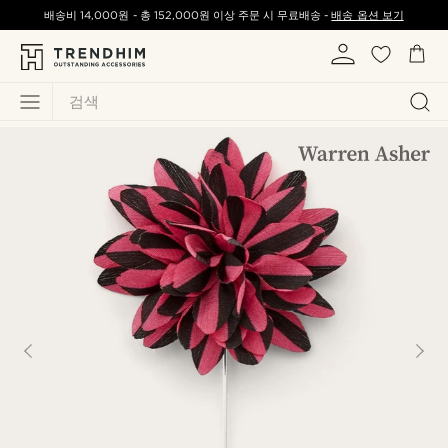
배송비
14,000원
-
총
152,000원
이상 주문 시 무료배송 -
배송 옵션 보기
검색