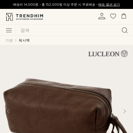
배송비
14,000원
-
총
152,000원
이상 주문 시 무료배송 -
배송 옵션 보기
검색
가방
워시백