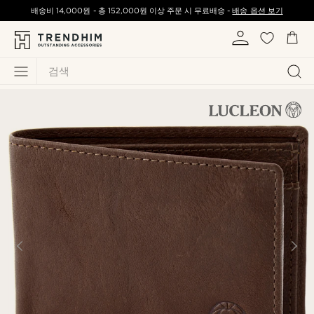
배송비
14,000원
-
총
152,000원
이상 주문 시 무료배송 -
배송 옵션 보기
검색