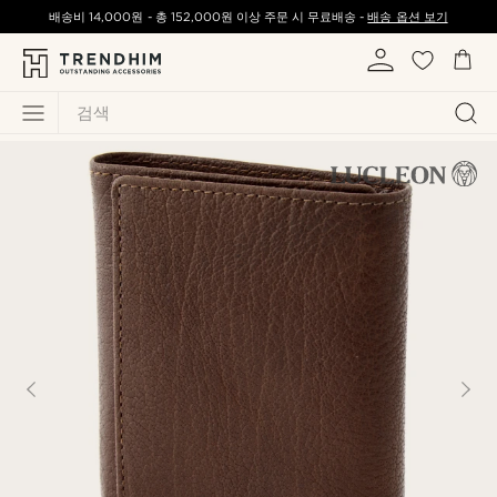
배송비
14,000원
-
총
152,000원
이상 주문 시 무료배송 -
배송 옵션 보기
검색