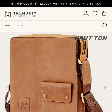
배송비
14,000원
-
총
152,000원
이상 주문 시 무료배송 -
배송 옵션 보기
검색