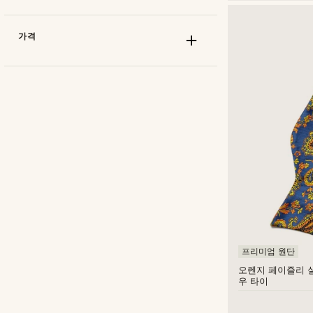
가격
셀프 타이 보우타이
(78)
프리 타이드 보우타이
(178)
꽃무늬
(33)
단색
(1)
도트
(38)
Bohemian Revolt
(58)
줄무늬
(49)
프리미엄 원단
Fawler
(4)
체크무늬
(10)
오렌지 페이즐리 
Tailor Toki
(85)
우 타이
패턴드
(89)
Trendhim
(109)
페이즐리
(47)