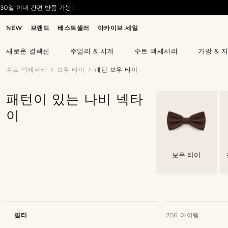
30일 이내 간편 반품 가능!
NEW
브랜드
베스트셀러
아카이브 세일
새로운 컬렉션
주얼리 & 시계
수트 액세서리
가방 & 
수트 액세서리
보우 타이
패턴 보우 타이
패턴이 있는 나비 넥타
이
보우 타이
필터
256 아이템