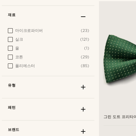
재료
마이크로파이버
(23)
실크
(121)
울
(1)
코튼
(29)
폴리에스터
(85)
유형
패턴
그린 도트 프리타
브랜드