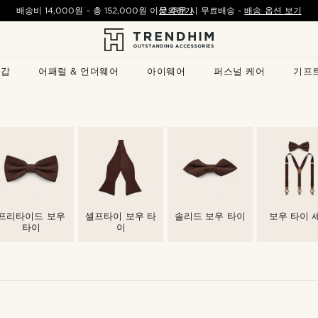
배송비
14,000원
- 총
152,000원
이상 주문 시 무료배송
문의하기
-
배송 옵션 보기
지갑
어패럴 & 언더웨어
아이웨어
퍼스널 케어
기프
프리타이드 보우
셀프타이 보우 타
솔리드 보우 타이
보우 타이 
타이
이