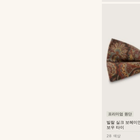
프리미엄 원단
빌랄 실크 보헤미
보우 타이
28 색상