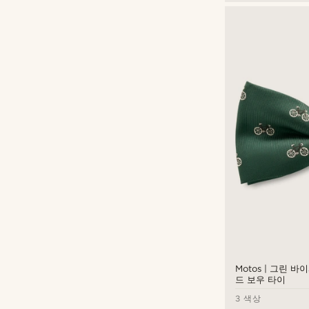
원
원
Motos | 그린 
드 보우 타이
3 색상