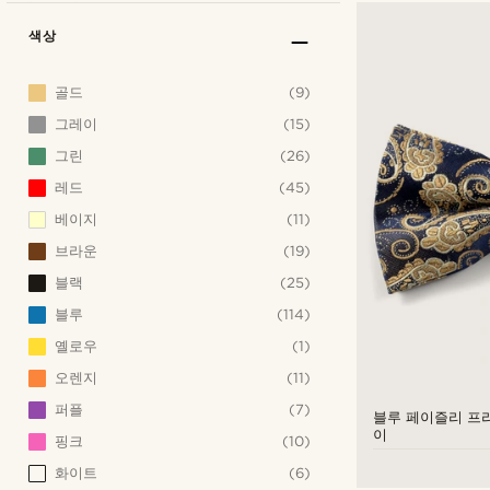
색상
골드
(9)
그레이
(15)
그린
(26)
레드
(45)
베이지
(11)
브라운
(19)
블랙
(25)
블루
(114)
옐로우
(1)
오렌지
(11)
퍼플
(7)
블루 페이즐리 프
이
핑크
(10)
화이트
(6)