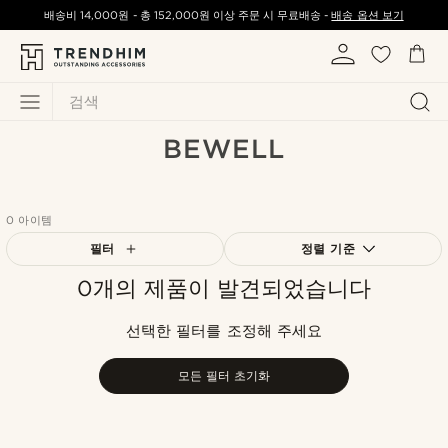
배송비
14,000원
-
총
152,000원
이상 주문 시 무료배송 -
배송 옵션 보기
검색
BEWELL
0 아이템
필터
정렬 기준
0개의 제품이 발견되었습니다
가장 인기 있는
최신순
선택한 필터를 조정해 주세요
낮은가격순
높은가격순
모든 필터 초기화