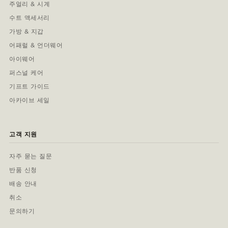
주얼리 & 시계
수트 액세서리
가방 & 지갑
어패럴 & 언더웨어
아이웨어
퍼스널 케어
기프트 가이드
아카이브 세일
고객 지원
자주 묻는 질문
반품 신청
배송 안내
취소
문의하기