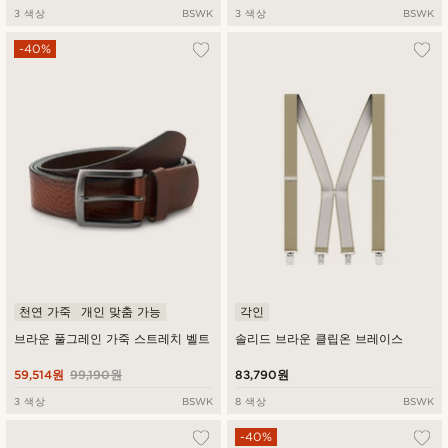
3 색상
BSWK
3 색상
BSWK
-40%
천연 가죽
개인 맞춤 가능
각인
브라운 풀그레인 가죽 스트레치 벨트
솔리드 브라운 클립온 브레이스
59,514원
99,190원
83,790원
3 색상
BSWK
8 색상
BSWK
-40%