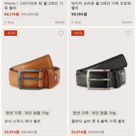
Vincio | 그라디언트 탠 풀그레인 가
빈티지 브라운 풀그레인 가죽 오토락
죽 벨트
벨트
66,174원
110,290원
99,190원
3 색상
BSWK
2 색상
BSWK
-40%
-40%
천연 가죽
개인 맞춤 가능
천연 가죽
개인 맞춤 가능
코냑 스무스 레더 벨트
클래식 실버 톤 & 블랙 가죽 벨트
52,914원
88,190원
52,914원
88,190원