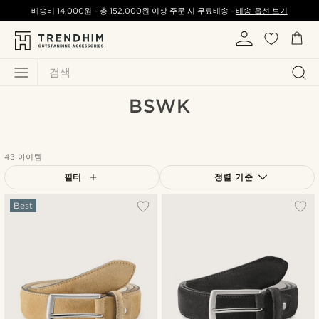
배송비
14,000원
-
총
152,000원
이상 주문 시 무료배송 -
배송 옵션 보기
검색
BSWK
43 아이템
필터
정렬 기준
가장 인기 있는
Best
최신순
낮은가격순
높은가격순