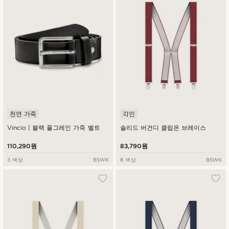
천연 가죽
각인
Vincio | 블랙 풀그레인 가죽 벨트
솔리드 버건디 클립온 브레이스
110,290원
83,790원
3 색상
BSWK
8 색상
BSWK