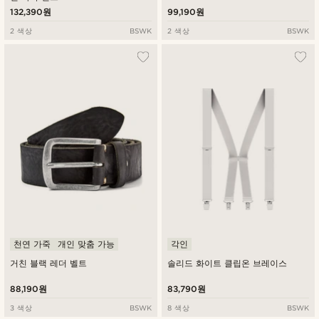
132,390원
99,190원
2 색상
BSWK
2 색상
BSWK
천연 가죽
개인 맞춤 가능
각인
거친 블랙 레더 벨트
솔리드 화이트 클립온 브레이스
88,190원
83,790원
3 색상
BSWK
8 색상
BSWK