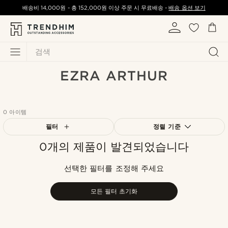
배송비
14,000원
-
총
152,000원
이상 주문 시 무료배송 -
배송 옵션 보기
검색
EZRA ARTHUR
0 아이템
필터
정렬 기준
0개의 제품이 발견되었습니다
가장 인기 있는
최신순
선택한 필터를 조정해 주세요
낮은가격순
높은가격순
모든 필터 초기화