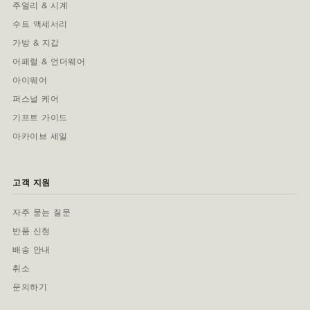
주얼리 & 시계
수트 액세서리
가방 & 지갑
어패럴 & 언더웨어
아이웨어
퍼스널 케어
기프트 가이드
아카이브 세일
고객 지원
자주 묻는 질문
반품 신청
배송 안내
취소
문의하기