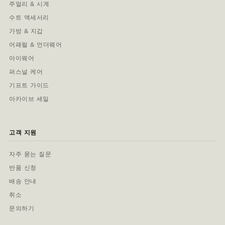
주얼리 & 시계
수트 액세서리
가방 & 지갑
어패럴 & 언더웨어
아이웨어
퍼스널 케어
기프트 가이드
아카이브 세일
고객 지원
자주 묻는 질문
반품 신청
배송 안내
취소
문의하기