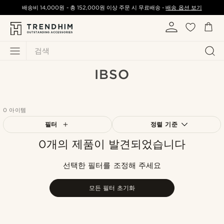
배송비
14,000원
-
총
152,000원
이상 주문 시 무료배송 -
배송 옵션 보기
검색
IBSO
0 아이템
필터
정렬 기준
0개의 제품이 발견되었습니다
가장 인기 있는
최신순
선택한 필터를 조정해 주세요
낮은가격순
높은가격순
모든 필터 초기화