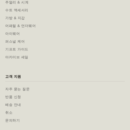
주얼리 & 시계
수트 액세서리
가방 & 지갑
어패럴 & 언더웨어
아이웨어
퍼스널 케어
기프트 가이드
아카이브 세일
고객 지원
자주 묻는 질문
반품 신청
배송 안내
취소
문의하기