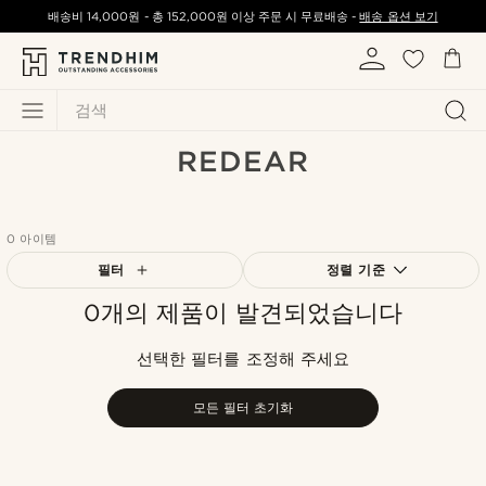
배송비
14,000원
-
총
152,000원
이상 주문 시 무료배송 -
배송 옵션 보기
검색
REDEAR
0 아이템
필터
정렬 기준
0개의 제품이 발견되었습니다
가장 인기 있는
최신순
선택한 필터를 조정해 주세요
낮은가격순
높은가격순
모든 필터 초기화