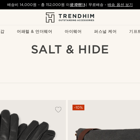
배송비
14,000원
- 총
152,000원
이상 주문 시 무료배송
문의하기
-
배송 옵션 보기
지갑
어패럴 & 언더웨어
아이웨어
퍼스널 케어
기프
SALT & HIDE
-10%