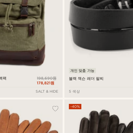
개인 맞춤 가능
198,690원
 백팩
블랙 잭슨 레더 팔찌
178,821원
SALT & HIDE
5 색상
-40%