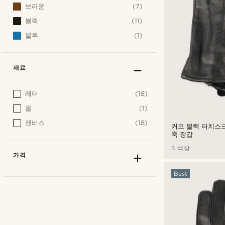
브라운
(7)
블랙
(11)
블루
(1)
재료
레더
(18)
울
(1)
캔버스
(18)
커프 블랙 터치스크
죽 장갑
3 색상
가격
Best