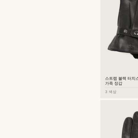
스트랩 블랙 터치
가죽 장갑
원
원
3 색상