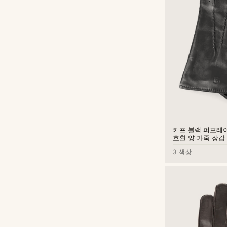
커프 블랙 퍼포레
호환 양 가죽 장갑
3 색상