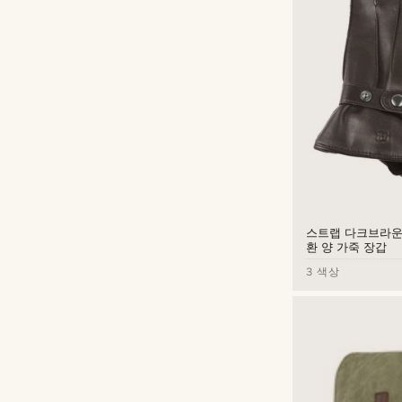
스트랩 다크브라운
환 양 가죽 장갑
3 색상