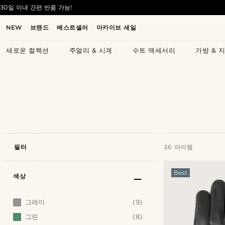
30일 이내 간편 반품 가능!
NEW
브랜드
베스트셀러
아카이브 세일
새로운 컬렉션
주얼리 & 시계
수트 액세서리
가방 & 
필터
36 아이템
Best
색상
그레이
(9)
그린
(8)