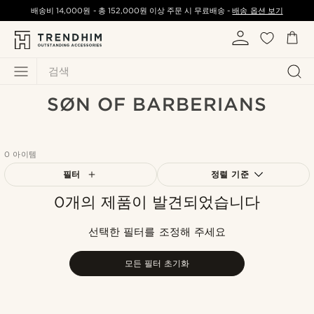
배송비
14,000원
-
총
152,000원
이상 주문 시 무료배송 -
배송 옵션 보기
검색
SØN OF BARBERIANS
0 아이템
필터
정렬 기준
0개의 제품이 발견되었습니다
가장 인기 있는
최신순
선택한 필터를 조정해 주세요
낮은가격순
높은가격순
모든 필터 초기화