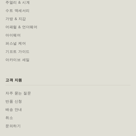
주얼리 & 시계
수트 액세서리
가방 & 지갑
어패럴 & 언더웨어
아이웨어
퍼스널 케어
기프트 가이드
아카이브 세일
고객 지원
자주 묻는 질문
반품 신청
배송 안내
취소
문의하기