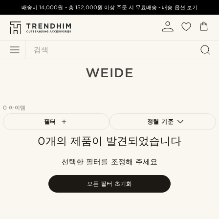
배송비
14,000원
-
총
152,000원
이상 주문 시 무료배송 -
배송 옵션 보기
검색
WEIDE
0 아이템
필터
정렬 기준
0개의 제품이 발견되었습니다
가장 인기 있는
최신순
선택한 필터를 조정해 주세요
낮은가격순
높은가격순
모든 필터 초기화