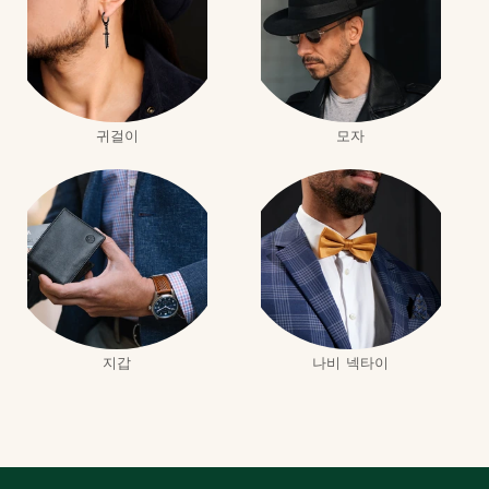
귀걸이
모자
지갑
나비 넥타이