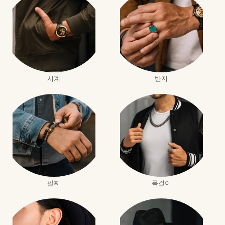
시계
반지
팔찌
목걸이