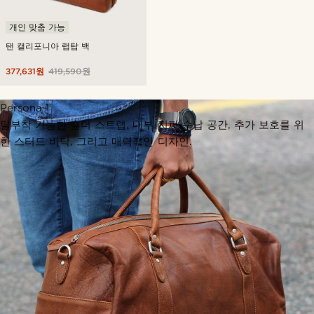
개인 맞춤 가능
탠 캘리포니아 랩탑 백
377,631원
419,590원
Persona 1
탈부착 가능한 숄더 스트랩, 내부 지퍼 수납 공간, 추가 보호를 위
한 스터드 바닥, 그리고 매력적인 디자인.