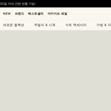
30일 이내 간편 반품 가능!
NEW
브랜드
베스트셀러
아카이브 세일
새로운 컬렉션
주얼리 & 시계
수트 액세서리
가방 & 