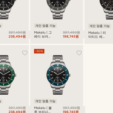
능
개인 맞춤 가능
개인 맞춤 가능
397,490원
397,490원
Makalu | 그
Makalu | 리
238,494원
198,745원
레이 브러시
미티드 에디
드 티타늄 다
션 카본파이
이빙 워치
버 브러시드
티타늄 다이
-50%
브 워치
능
개인 맞춤 가능
397,490원
397,490원
Makalu | 블
238,494원
198,745원
루 브러시드