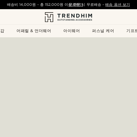
배송비
14,000원
- 총
152,000원
이상 주문 시 무료배송
문의하기
-
배송 옵션 보기
지갑
어패럴 & 언더웨어
아이웨어
퍼스널 케어
기프