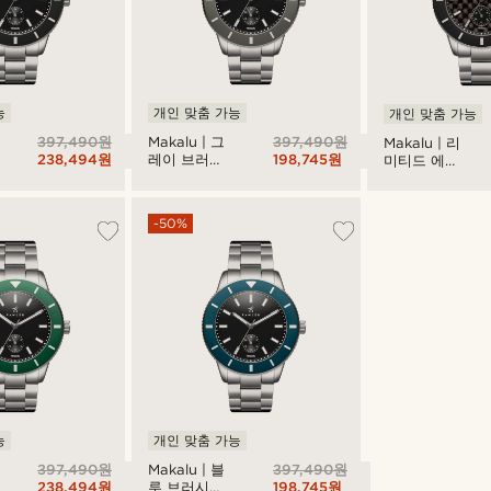
능
개인 맞춤 가능
개인 맞춤 가능
397,490원
397,490원
Makalu | 그
Makalu | 리
238,494원
198,745원
레이 브러시
미티드 에디
드 티타늄 다
션 카본파이
이빙 워치
버 브러시드
티타늄 다이
-50%
브 워치
능
개인 맞춤 가능
397,490원
397,490원
Makalu | 블
238,494원
198,745원
루 브러시드