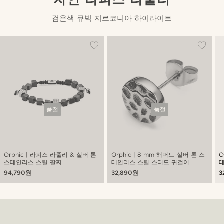
검은색 큐빅 지르코니아 하이라이트
품절
품절
Orphic | 라피스 라줄리 & 실버 톤
Orphic | 8 mm 해머드 실버 톤 스
O
스테인리스 스틸 팔찌
테인리스 스틸 스터드 귀걸이
94,790원
32,890원
3