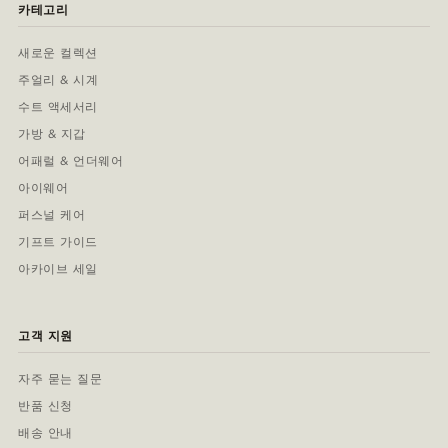
카테고리
새로운 컬렉션
주얼리 & 시계
수트 액세서리
가방 & 지갑
어패럴 & 언더웨어
아이웨어
퍼스널 케어
기프트 가이드
아카이브 세일
고객 지원
자주 묻는 질문
반품 신청
배송 안내