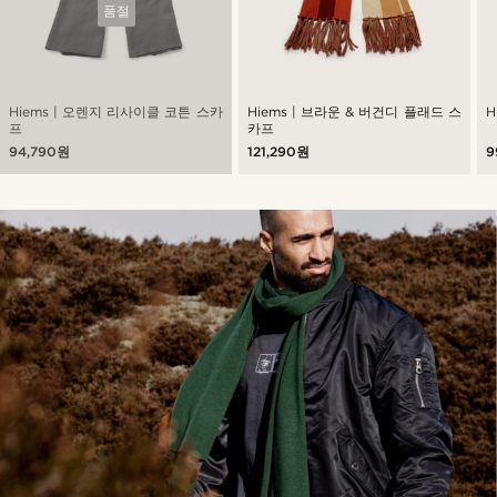
품절
Hiems | 오렌지 리사이클 코튼 스카
Hiems | 브라운 & 버건디 플래드 스
H
프
카프
94,790원
121,290원
9