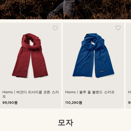
Hiems | 버건디 리사이클 코튼 스카
Hiems | 블루 울 블렌드 스카프
H
프
99,190원
110,290원
9
모자