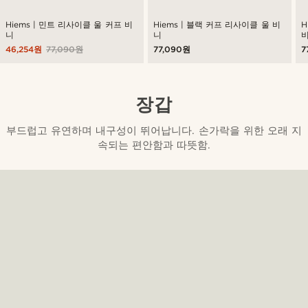
Hiems | 민트 리사이클 울 커프 비
Hiems | 블랙 커프 리사이클 울 비
H
니
니
46,254원
77,090원
77,090원
7
장갑
부드럽고 유연하며 내구성이 뛰어납니다. 손가락을 위한 오래 지
속되는 편안함과 따뜻함.