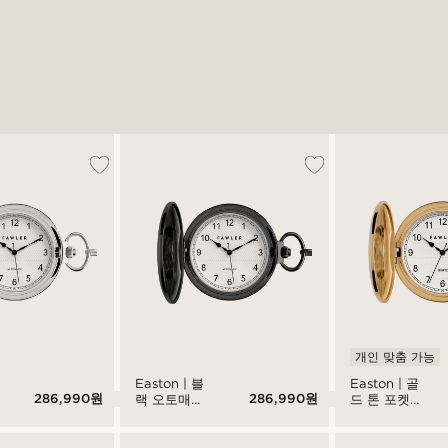
개인 맞춤 가능
Easton | 블
Easton | 골
286,990원
286,990원
랙 오토매틱
드 톤 포켓
포켓 워치
워치