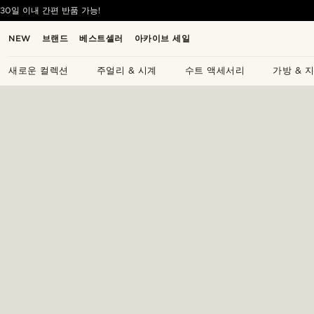
30일 이내 간편 반품 가능!
NEW
브랜드
베스트셀러
아카이브 세일
새로운 컬렉션
주얼리 & 시계
수트 액세서리
가방 & 