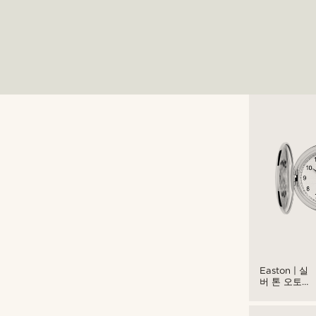
Easton | 실
버 톤 오토매
틱 포켓 워치