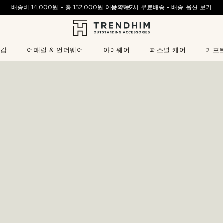
배송비
14,000원
- 총
152,000원
이상 주문 시 무료배송
문의하기
-
배송 옵션 보기
지갑
어패럴 & 언더웨어
아이웨어
퍼스널 케어
기프