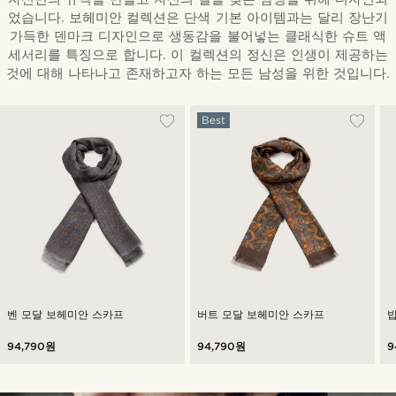
었습니다. 보헤미안 컬렉션은 단색 기본 아이템과는 달리 장난기
가득한 덴마크 디자인으로 생동감을 불어넣는 클래식한 슈트 액
세서리를 특징으로 합니다. 이 컬렉션의 정신은 인생이 제공하는
것에 대해 나타나고 존재하고자 하는 모든 남성을 위한 것입니다.
Best
벤 모달 보헤미안 스카프
버트 모달 보헤미안 스카프
94,790원
94,790원
9