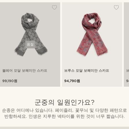
품절
블레어 모달 보헤미안 스카프
브루스 모달 보헤미안 스카프
99,190원
94,790원
9
군중의 일원인가요?
순종은 어디에나 있습니다. 페이즐리, 꽃무늬 및 다양한 패턴으로
반항하세요. 인생은 지루한 넥타이를 위한 것이 너무 짧습니다.