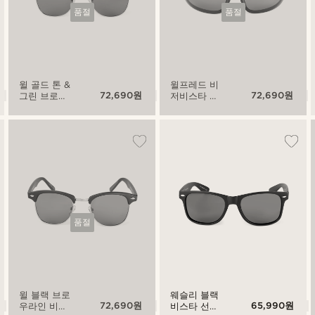
품절
품절
윌 골드 톤 &
윌프레드 비
72,690원
72,690원
그린 브로우
저비스타 선
라인 비스타
글라스
선글라스
품절
윌 블랙 브로
웨슬리 블랙
72,690원
65,990원
우라인 비스
비스타 선글