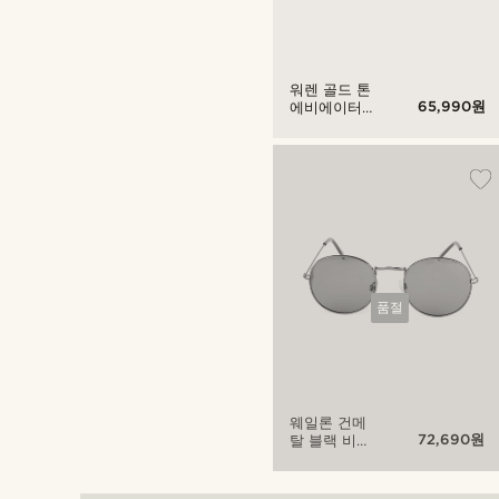
워렌 골드 톤
65,990원
에비에이터
비스타 선글
라스
품절
웨일론 건메
72,690원
탈 블랙 비스
타 선글라스