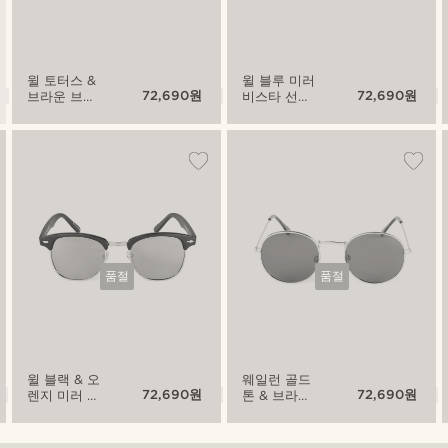
윌 토터스 &
윌 블루 미러
72,690원
72,690원
브라운 브로
비스타 선글
우라인 비스
라스
타 선글라스
품절
품절
윌 블랙 & 오
웨일런 골드
72,690원
72,690원
렌지 미러 브
톤 & 브라운
로우라인 비
비스타 선글
스타 선글라
라스
스