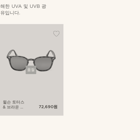
한 UVA 및 UVB 광
이유입니다.
품절
윌슨 토터스
72,690원
& 브라운 비
스타 선글라
스