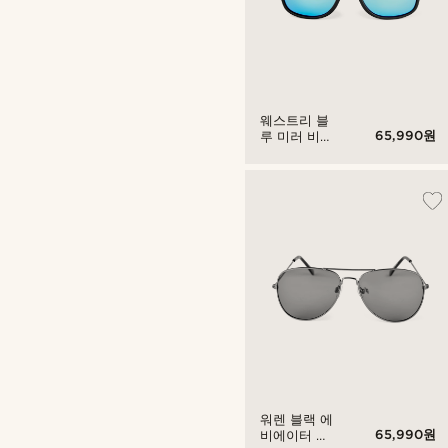
웨스트리 블
65,990원
루 미러 비스
타 선글라스
워렌 블랙 에
65,990원
비에이터 비