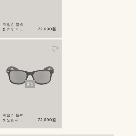
웨일런 블랙
72,690원
& 썬셋 비스
타 선글라스
품절
웨슬리 블랙
72,690원
& 오렌지 비
스타 선글라
스