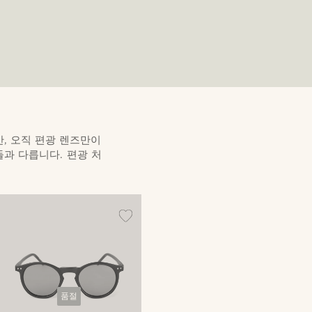
, 오직 편광 렌즈만이
들과 다릅니다. 편광 처
품절