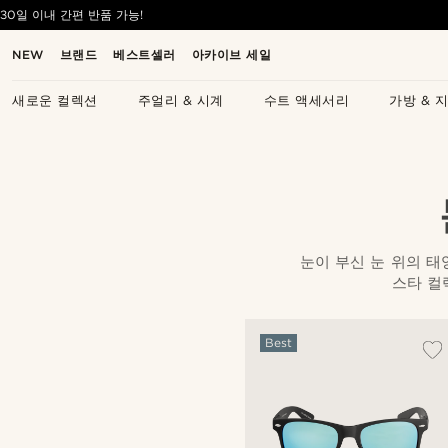
30일 이내 간편 반품 가능!
NEW
브랜드
베스트셀러
아카이브 세일
새로운 컬렉션
주얼리 & 시계
수트 액세서리
가방 & 
눈이 부신 눈 위의 태
스타 컬
Best