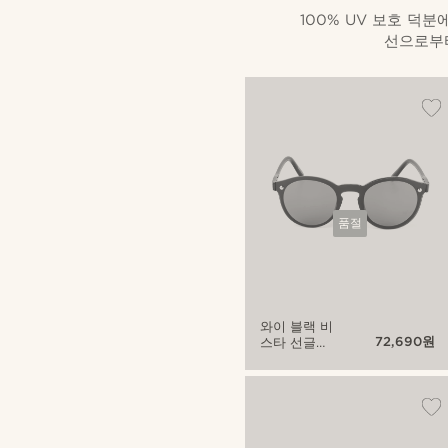
100% UV 보호 덕
선으로부터
품절
와이 블랙 비
72,690원
스타 선글라
스