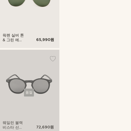
워렌 실버 톤
65,990원
& 그린 에비
에이터 비스
타 선글라스
품절
웨일런 블랙
72,690원
비스타 선글