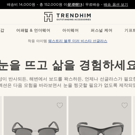
배송비
14,000원
- 총
152,000원
이상 주문 시 무료배송
문의하기
-
배송 옵션 보기
지갑
어패럴 & 언더웨어
아이웨어
퍼스널 케어
기프
착용 아이템
웨스트리 블루 미러 비스타 선글라스
눈을 뜨고 삶을 경험하세
양이 반사되든, 해변에서 보드를 왁스하든, 언제나 선글라스가 필요
렉션은 다음 모험을 바라보면서 눈을 찡긋할 필요가 없도록 제작되