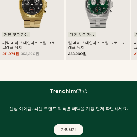
개인 맞춤 가능
개인 맞춤 가능
레릭 레이 스테인리스 스틸 크로노
릴 레이 스테인리스 스틸 크로노그
그래프 워치
래프 워치
211,974원
353,290원
353,290원
2
신상 아이템, 최신 트렌드 & 특별 혜택을 가장 먼저 확인하세요.
가입하기