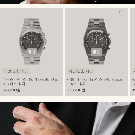
품절
품절
개인 맞춤 가능
개인 맞춤 가능
리누스 레이 스테인리스 스틸 크로
라본 레이 스테인리스 스틸 크로노
노그래프 워치
그래프 워치
353,290원
353,290원
3