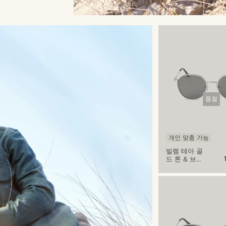
품절
개인 맞춤 가능
빌렘 테아 골
드 톤 & 브라
운 선글라스