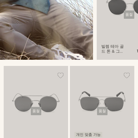
품절
빌렘 테아 골
드 톤 & 그레
이 선글라스
품절
품절
개인 맞춤 가능