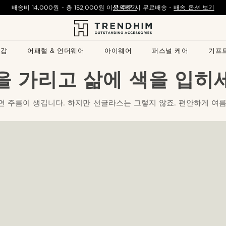
배송비
14,000원
- 총
152,000원
이상 주문 시 무료배송
문의하기
-
배송 옵션 보기
지갑
어패럴 & 언더웨어
아이웨어
퍼스널 케어
기프
을 가리고 삶에 색을 입히
면 주름이 생깁니다. 하지만 선글라스는 그렇지 않죠. 편안하게 여름