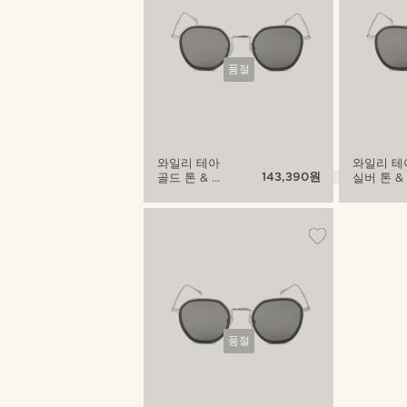
품절
와일리 테아
와일리 테
143,390원
골드 톤 & 그
실버 톤 &
린 편광 선글
린 그라디
라스
트 편광 
라스
품절