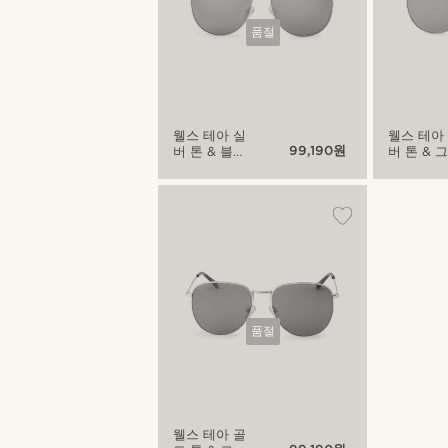
품절
웰스 테아 실
웰스 테아
99,190원
버 톤 & 블
버 톤 & 
루-미러 에비
이 에비에
에이터 선글
터 선글라
라스
품절
웰스 테아 골