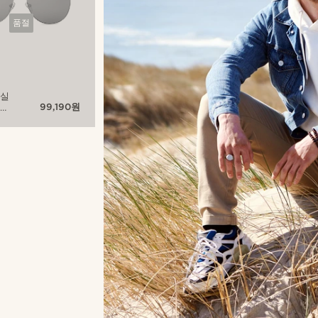
품절
 실
99,190원
그레
이
스