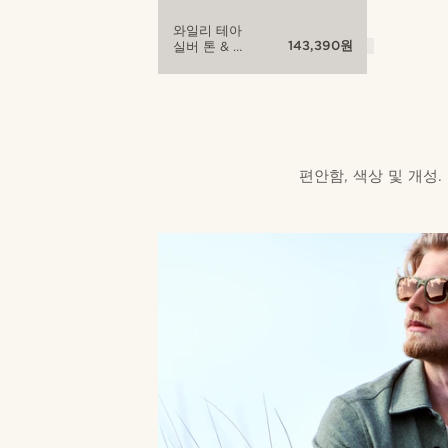
와일리 테아
143,390원
실버 톤 & 그
린 편광 선글
라스
편안함, 색상 및 개성