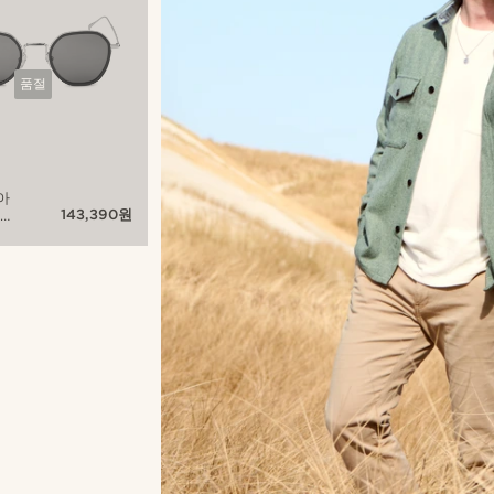
품절
아
143,390원
 그
언
선글