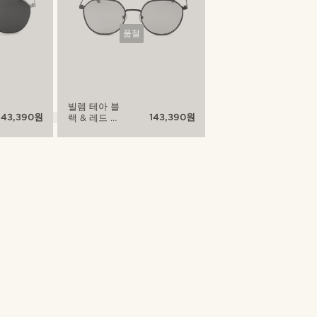
품절
빌렘 테아 블
143,390원
143,390원
랙 & 레드 선
글라스