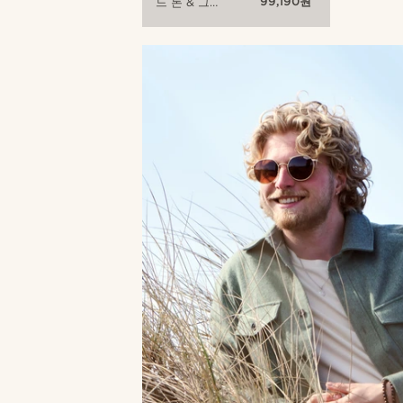
99,190원
드 톤 & 그레
이 에비에이
터 선글라스