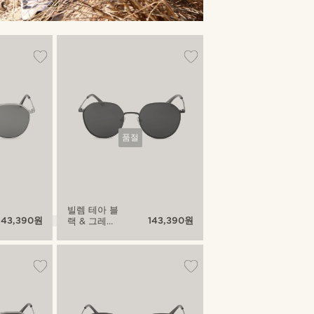
품절
빌렘 테아 블
143,390원
143,390원
랙 & 그레이
선글라스