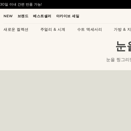
30일 이내 간편 반품 가능!
NEW
브랜드
베스트셀러
아카이브 세일
새로운 컬렉션
주얼리 & 시계
수트 액세서리
가방 & 
눈
눈을 찡그리