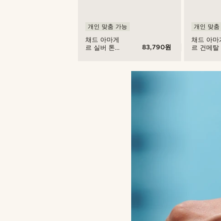
개인 맞춤 가능
개인 맞춤
채드 아마게
채드 아마
83,790원
르 실버 톤
르 건메탈
커브 체인 &
브 체인 &
펄 팔찌
팔찌