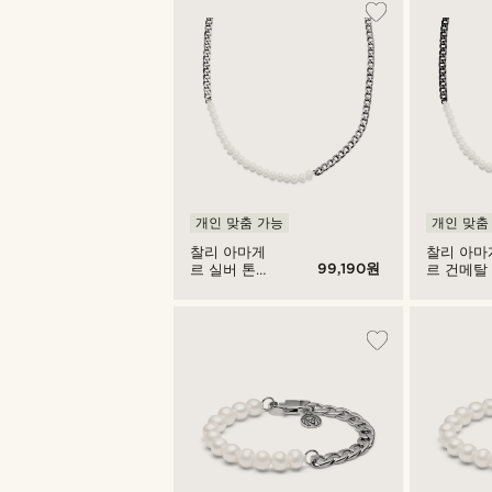
개인 맞춤 가능
개인 맞춤
찰리 아마게
찰리 아마
99,190원
르 실버 톤
르 건메탈
커브 체인 &
브 체인 &
펄 목걸이
목걸이