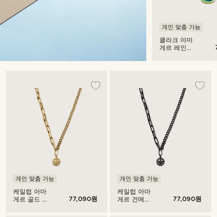
개인 맞춤 가능
클라크 아마
게르 레인보
우 커브 & 케
이블 체인 팔
찌 스마일리
펜던트
개인 맞춤 가능
개인 맞춤 가능
케일럽 아마
케일럽 아마
77,090원
77,090원
게르 골드 톤
게르 건메탈
커브 & 케이
커브 & 케이
블 체인 목걸
블 체인 목걸