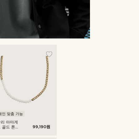
개인 맞춤 가능
찰리 아마게
99,190원
 골드 톤
브 체인 &
 목걸이