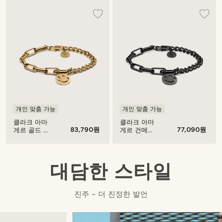
이 스마일리
이 스마일리
펜던트
펜던트
개인 맞춤 가능
개인 맞춤 가능
클라크 아마
클라크 아마
83,790원
77,090원
게르 골드 톤
게르 건메탈
커브 & 케이
커브 & 케이
블 체인 팔찌
블 체인 팔찌
스마일리 펜
스마일리 펜
던트
던트
대담한 스타일
진주 – 더 진정한 발언