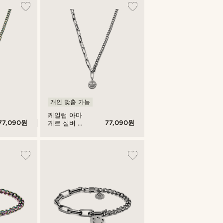
개인 맞춤 가능
케일럽 아마
77,090원
77,090원
게르 실버 톤
커브 & 케이
블 체인 목걸
이 스마일리
펜던트