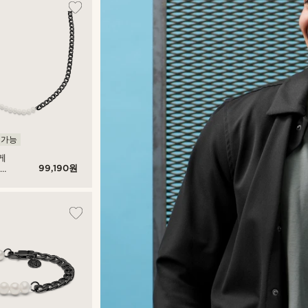
 가능
게
99,190원
 커
 펄