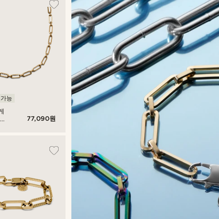
 가능
게
77,090원
톤
인