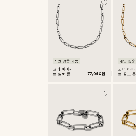
개인 맞춤 가능
개인 맞춤
코너 아마게
코너 아마
77,090원
르 실버 톤
르 골드 
케이블 체인
케이블 체
목걸이
목걸이