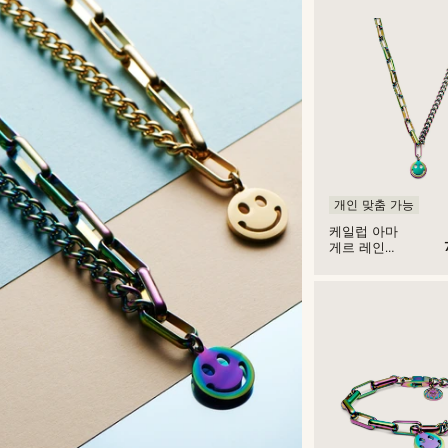
개인 맞춤 가능
케일럽 아마
게르 레인보
우 커브 & 케
이블 체인 목
걸이 스마일
리 펜던트