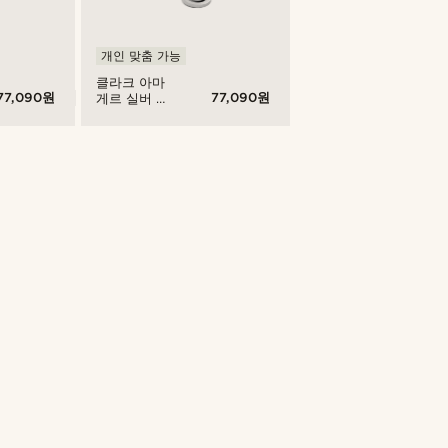
개인 맞춤 가능
클라크 아마
77,090원
77,090원
게르 실버 톤
커브 & 케이
블 체인 팔찌
스마일리 펜
던트