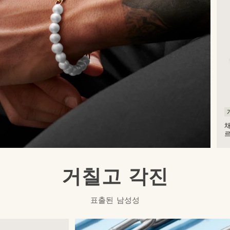
르
커
펄
거칠고 각진
표출된 남성성