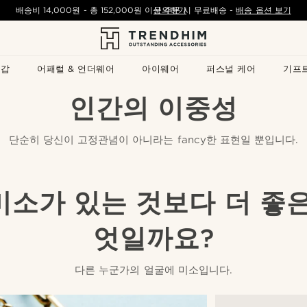
배송비
14,000원
- 총
152,000원
이상 주문 시 무료배송
문의하기
-
배송 옵션 보기
지갑
어패럴 & 언더웨어
아이웨어
퍼스널 케어
기프
인간의 이중성
단순히 당신이 고정관념이 아니라는 fancy한 표현일 뿐입니다.
미소가 있는 것보다 더 좋은
엇일까요?
다른 누군가의 얼굴에 미소입니다.