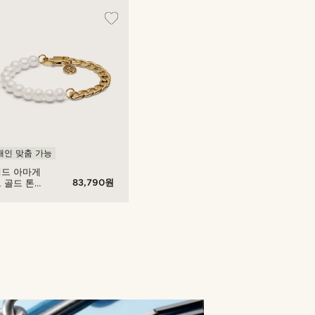
개인 맞춤 가능
채드 아마게
83,790원
 골드 톤
브 체인 &
 팔찌