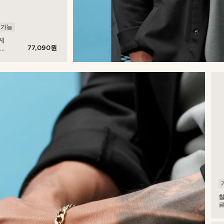
 가능
게
77,090원
 커
 펄
르
커
펄