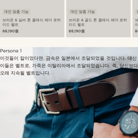
개인 맞춤 가능
개인 맞춤 가능
브라운 & 실버 톤 클래식 레더 로하
브라운 & 골드 톤 클래식 레더 로하
브
이드 벨트
이드 벨트
88,190원
88,190원
8
Persona 1
이것들이 칼이었다면, 금속은 일본에서 조달되었을 것입니다. 대신
이들은 벨트로, 가죽은 이탈리아에서 조달되었습니다. 즉, 당신보다
오래 지속될 벨트입니다.