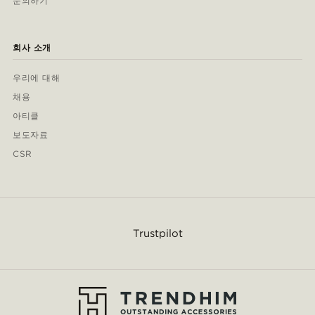
문의하기
회사 소개
우리에 대해
채용
아티클
보도자료
CSR
Trustpilot