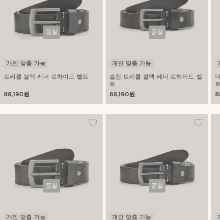
품절
품절
개인 맞춤 가능
개인 맞춤 가능
트리클 블랙 레더 로하이드 벨트
슬림 트리클 블랙 레더 로하이드 벨
트
88,190원
88,190원
8
품절
품절
개인 맞춤 가능
개인 맞춤 가능