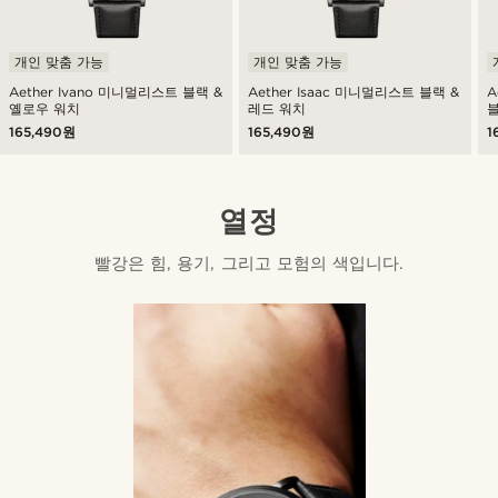
개인 맞춤 가능
개인 맞춤 가능
Aether Ivano 미니멀리스트 블랙 &
Aether Isaac 미니멀리스트 블랙 &
A
옐로우 워치
레드 워치
165,490원
165,490원
1
열정
빨강은 힘, 용기, 그리고 모험의 색입니다.