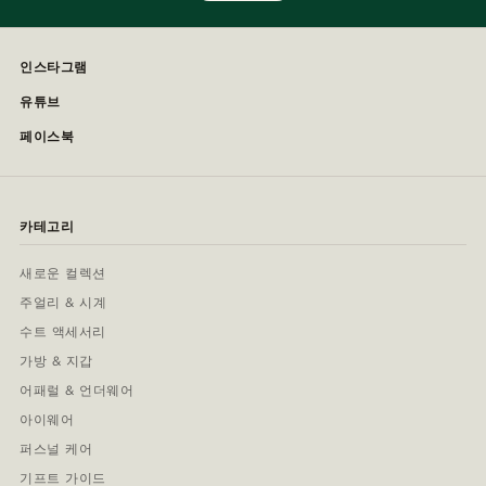
인스타그램
유튜브
페이스북
카테고리
새로운 컬렉션
주얼리 & 시계
수트 액세서리
가방 & 지갑
어패럴 & 언더웨어
아이웨어
퍼스널 케어
기프트 가이드