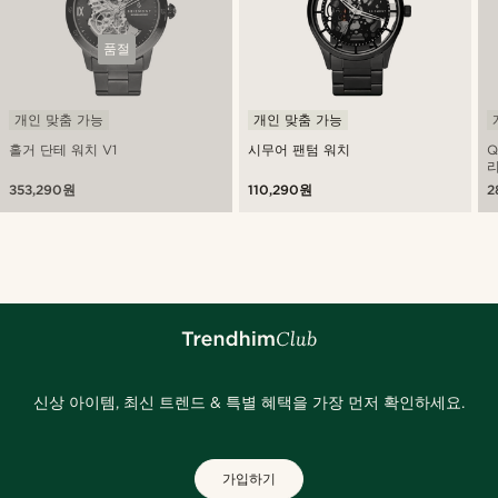
품절
개인 맞춤 가능
개인 맞춤 가능
홀거 단테 워치 V1
시무어 팬텀 워치
Q
리
353,290원
110,290원
2
신상 아이템, 최신 트렌드 & 특별 혜택을 가장 먼저 확인하세요.
가입하기