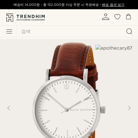
배송비
14,000원
-
총
152,000원
이상 주문 시 무료배송 -
배송 옵션 보기
검색