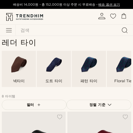
배송비
14,000원
-
총
152,000원
이상 주문 시 무료배송 -
배송 옵션 보기
검색
레더 타이
넥타이
도트 타이
패턴 타이
Floral Tie
8 아이템
필터
정렬 기준
가장 인기 있는
최신순
낮은가격순