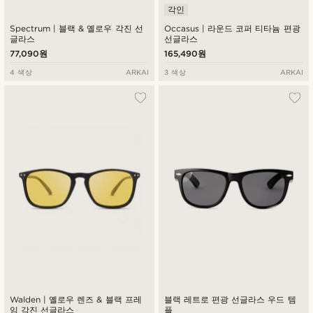
각인
Spectrum | 블랙 & 옐로우 각진 선
Occasus | 라운드 코퍼 티타늄 편광
글라스
선글라스
77,090원
165,490원
4 색상
ARKAI
3 색상
ARKAI
Walden | 옐로우 렌즈 & 블랙 프레
블랙 레트로 편광 선글라스 우드 템
임 각진 선글라스
플