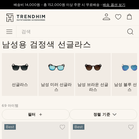
배송비
14,000원
-
총
152,000원
이상 주문 시 무료배송 -
배송 옵션 보기
검색
남성용 검정색 선글라스
선글라스
남성 미러 선글라
남성 브라운 선글
남성 블루 선
스
라스
스
69 아이템
필터
정렬 기준
가장 인기 있는
Best
Best
최신순