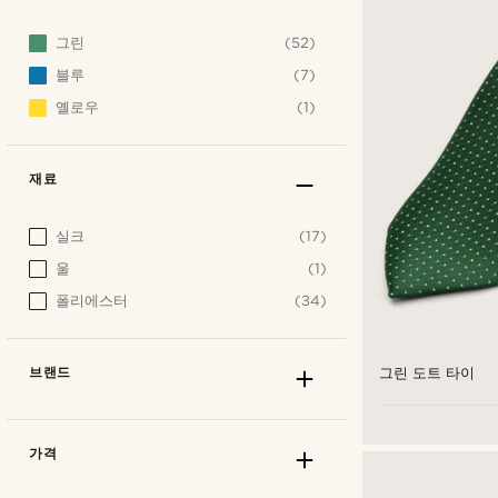
그린
(52)
블루
(7)
옐로우
(1)
재료
실크
(17)
울
(1)
폴리에스터
(34)
브랜드
그린 도트 타이
가격