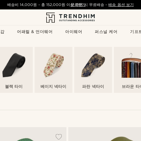
배송비
14,000원
- 총
152,000원
이상 주문 시 무료배송
문의하기
-
배송 옵션 보기
지갑
어패럴 & 언더웨어
아이웨어
퍼스널 케어
기프
블랙 타이
베이지 넥타이
파란 넥타이
브라운 타