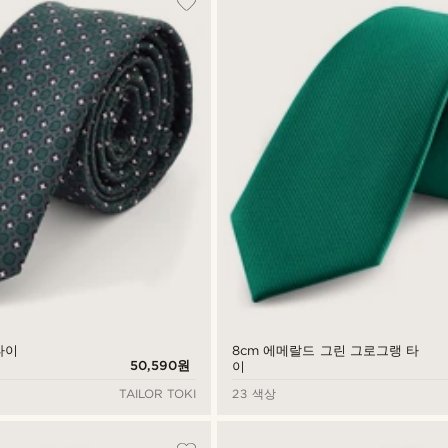
타이
8cm 에메랄드 그린 그로그랭 타
50,590원
이
TAILOR TOKI
23 색상