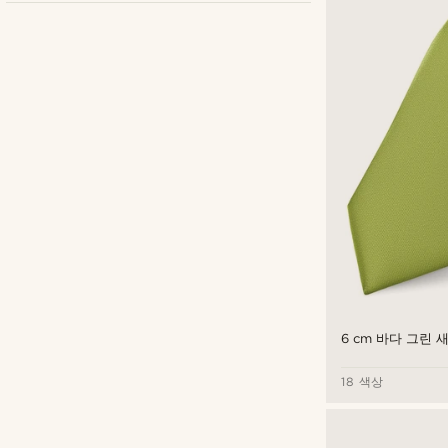
Bohemian Revolt
(8)
Fawler
(2)
Tailor Toki
(6)
Trendhim
(36)
6 cm 바다 그린
원
원
18 색상