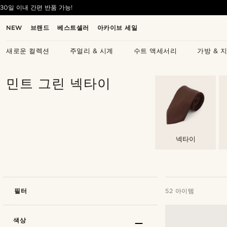
30일 이내 간편 반품 가능!
NEW
브랜드
베스트셀러
아카이브 세일
새로운 컬렉션
주얼리 & 시계
수트 액세서리
가방 & 
민트 그린 넥타이
넥타이
필터
52 아이템
색상